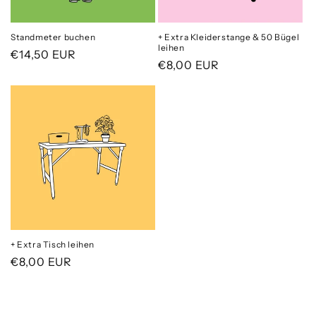
Standmeter buchen
+ Extra Kleiderstange & 50 Bügel
leihen
Normaler
€14,50 EUR
Normaler
€8,00 EUR
Preis
Preis
+ Extra Tisch leihen
Normaler
€8,00 EUR
Preis